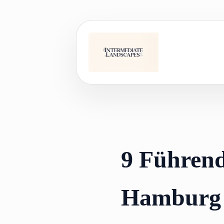
Skip
to
content
9 Führend
Hamburg