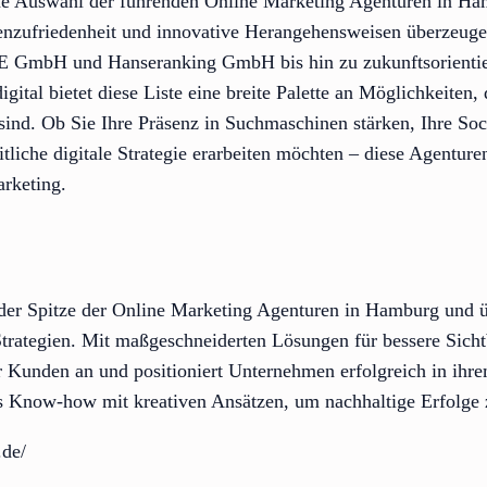
ne Auswahl der führenden Online Marketing Agenturen in Ham
nzufriedenheit und innovative Herangehensweisen überzeug
 GmbH und Hanseranking GmbH bis hin zu zukunftsorientie
 bietet diese Liste eine breite Palette an Möglichkeiten, di
ind. Ob Sie Ihre Präsenz in Suchmaschinen stärken, Ihre S
tliche digitale Strategie erarbeiten möchten – diese Agenture
rketing.
er Spitze der Online Marketing Agenturen in Hamburg und ü
trategien. Mit maßgeschneiderten Lösungen für bessere Sicht
r Kunden an und positioniert Unternehmen erfolgreich in ihr
s Know-how mit kreativen Ansätzen, um nachhaltige Erfolge z
.de/