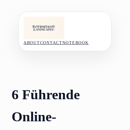
Skip
to
content
ABOUT
CONTACT
NOTEBOOK
6 Führende
Online-