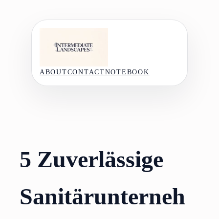
Skip
to
content
ABOUT
CONTACT
NOTEBOOK
5 Zuverlässige
Sanitärunterneh