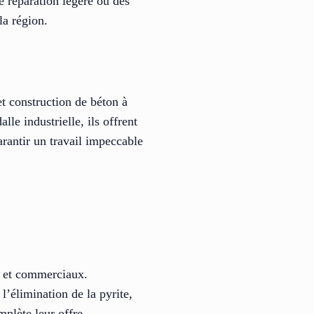
e réparation légère ou des
la région.
t construction de béton à
le industrielle, ils offrent
garantir un travail impeccable
ls et commerciaux.
 l’élimination de la pyrite,
mplète leur offre