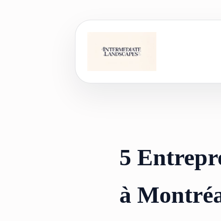
Skip
to
content
5 Entrepr
à Montréa