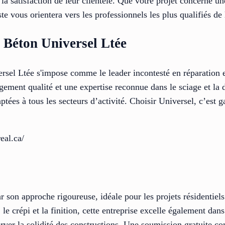
la satisfaction de leur clientèle. Que votre projet concerne un
ste vous orientera vers les professionnels les plus qualifiés de 
e Béton Universel Ltée
rsel Ltée s'impose comme le leader incontesté en réparation e
ment qualité et une expertise reconnue dans le sciage et la dal
ptées à tous les secteurs d’activité. Choisir Universel, c’est 
eal.ca/
r son approche rigoureuse, idéale pour les projets résidentie
 le crépi et la finition, cette entreprise excelle également dans
erver la solidité des constructions. Une soumission gratuite co